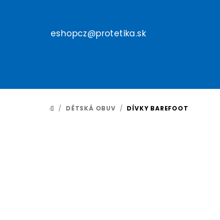
Přejít
na
obsah
eshopcz@protetika.sk
/
DĚTSKÁ OBUV
/
DÍVKY BAREFOOT
DOMŮ