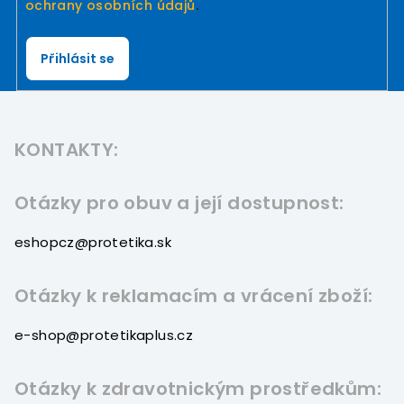
ochrany osobních údajů
.
Přihlásit se
Z
á
KONTAKTY:
p
a
t
Otázky pro obuv a její dostupnost:
í
eshopcz@protetika.sk
Otázky k reklamacím a vrácení zboží:
e-shop@protetikaplus.cz
Otázky k zdravotnickým prostředkům: