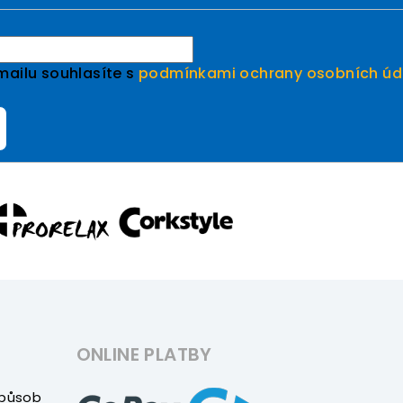
mailu souhlasíte s
podmínkami ochrany osobních úd
ONLINE PLATBY
způsob