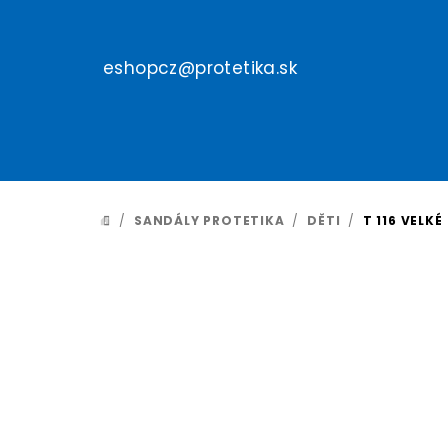
Přejít
na
obsah
eshopcz@protetika.sk
/
SANDÁLY PROTETIKA
/
DĚTI
/
T 116 VELKÉ
DOMŮ