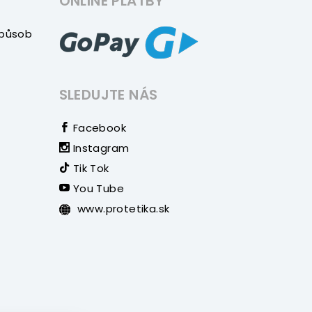
ONLINE PLATBY
způsob
SLEDUJTE NÁS
Facebook
Instagram
Tik Tok
You Tube
www.protetika.sk