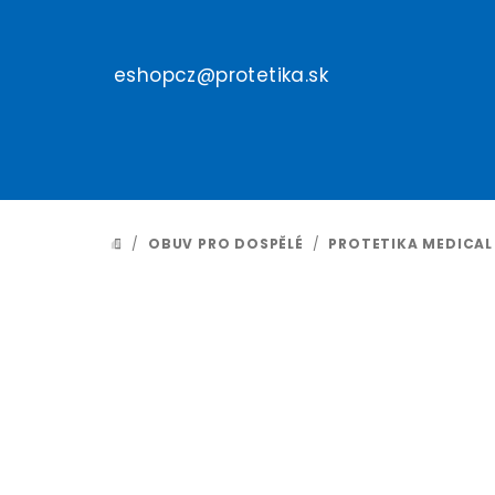
Přejít
na
obsah
eshopcz@protetika.sk
/
OBUV PRO DOSPĚLÉ
/
PROTETIKA MEDICAL
DOMŮ