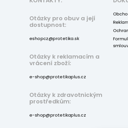
KONTAKTY:
DOK
p
a
Obcho
Otázky pro obuv a její
t
Reklam
dostupnost:
Ochran
í
eshopcz@protetika.sk
Formul
smlou
Otázky k reklamacím a
vrácení zboží:
e-shop@protetikaplus.cz
Otázky k zdravotnickým
prostředkům:
e-shop@protetikaplus.cz