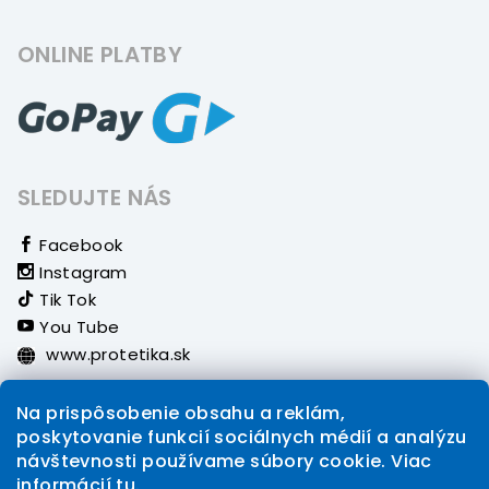
ONLINE PLATBY
SLEDUJTE NÁS
Facebook
Instagram
Tik Tok
You Tube
www.protetika.sk
Na prispôsobenie obsahu a reklám,
poskytovanie funkcií sociálnych médií a analýzu
Instagram
návštevnosti používame súbory cookie. Viac
informácií
tu
.