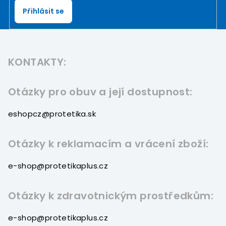
Přihlásit se
Z
á
KONTAKTY:
p
a
t
Otázky pro obuv a její dostupnost:
í
eshopcz@protetika.sk
Otázky k reklamacím a vrácení zboží:
e-shop@protetikaplus.cz
Otázky k zdravotnickým prostředkům:
e-shop@protetikaplus.cz