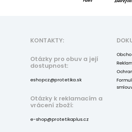
Z
á
KONTAKTY:
DOK
p
a
Obcho
Otázky pro obuv a její
t
Reklam
dostupnost:
Ochran
í
eshopcz@protetika.sk
Formul
smlou
Otázky k reklamacím a
vrácení zboží:
e-shop@protetikaplus.cz