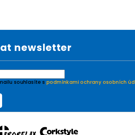
at newsletter
mailu souhlasíte s
podmínkami ochrany osobních úd