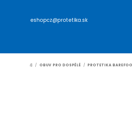
Přejít
na
obsah
eshopcz@protetika.sk
/
OBUV PRO DOSPĚLÉ
/
PROTETIKA BAREFO
DOMŮ