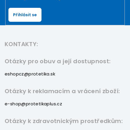
Přihlásit se
Z
á
KONTAKTY:
p
a
t
Otázky pro obuv a její dostupnost:
í
eshopcz@protetika.sk
Otázky k reklamacím a vrácení zboží:
e-shop@protetikaplus.cz
Otázky k zdravotnickým prostředkům: