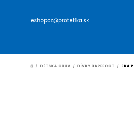
Přejít
na
obsah
eshopcz@protetika.sk
/
DĚTSKÁ OBUV
/
DÍVKY BAREFOOT
/
EKA P
DOMŮ