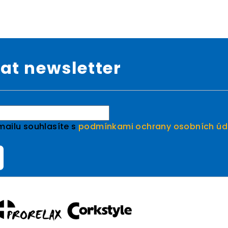
at newsletter
mailu souhlasíte s
podmínkami ochrany osobních úd