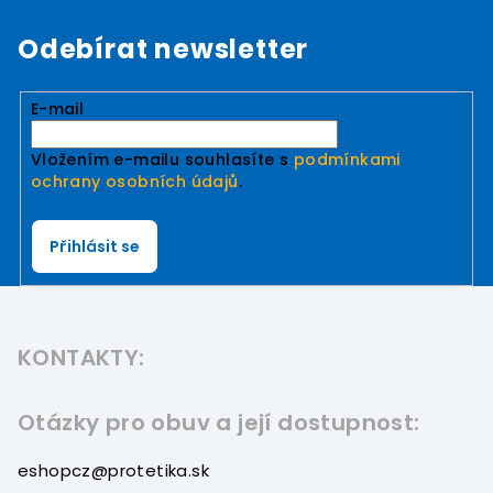
Odebírat newsletter
E-mail
Vložením e-mailu souhlasíte s
podmínkami
ochrany osobních údajů
.
Přihlásit se
Z
á
KONTAKTY:
p
a
t
Otázky pro obuv a její dostupnost:
í
eshopcz@protetika.sk