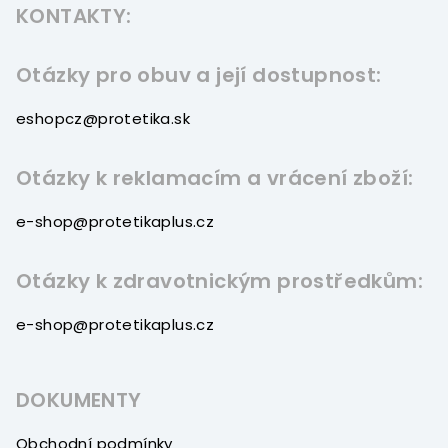
KONTAKTY:
p
a
t
Otázky pro obuv a její dostupnost:
í
eshopcz@protetika.sk
Otázky k reklamacím a vrácení zboží:
e-shop@protetikaplus.cz
Otázky k zdravotnickým prostředkům:
e-shop@protetikaplus.cz
DOKUMENTY
Obchodní podmínky