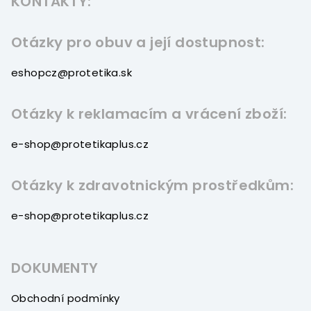
KONTAKTY:
p
a
t
Otázky pro obuv a její dostupnost:
í
eshopcz@protetika.sk
Otázky k reklamacím a vrácení zboží:
e-shop@protetikaplus.cz
Otázky k zdravotnickým prostředkům:
e-shop@protetikaplus.cz
DOKUMENTY
Obchodní podmínky